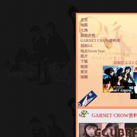
主页
地图
七海
新闻存档
GARNET CROW资料库
我和GC
电台Seven Seas
图片
下载
链接
留言
猪圈
GARNET CROW资