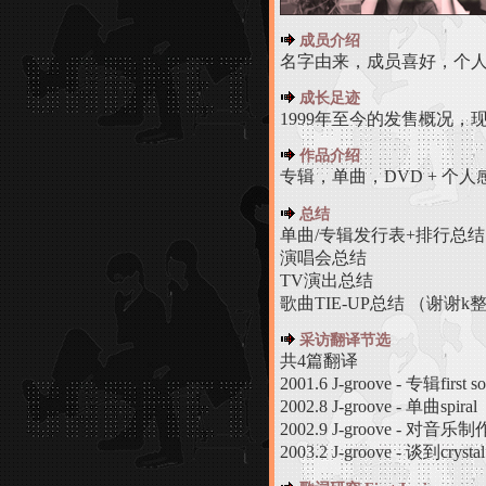
成员介绍
名字由来，成员喜好，个
成长足迹
1999年至今的发售概况
作品介绍
专辑，单曲，DVD + 个人
总结
单曲/专辑发行表+排行总结
演唱会总结
TV演出总结
歌曲TIE-UP总结 （谢谢k
采访翻译节选
共4篇翻译
2001.6 J-groove - 专辑first s
2002.8 J-groove - 单曲spiral
2002.9 J-groove - 
2003.2 J-groove - 谈到crystal g